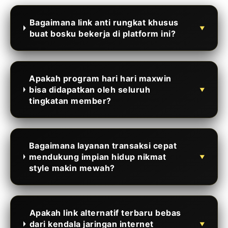
Bagaimana link anti rungkat khusus
▼
buat bosku bekerja di platform ini?
Apakah program hari hari maxwin
bisa didapatkan oleh seluruh
▼
tingkatan member?
Bagaimana layanan transaksi cepat
mendukung impian hidup nikmat
▼
style makin mewah?
Apakah link alternatif terbaru bebas
dari kendala jaringan internet
▼