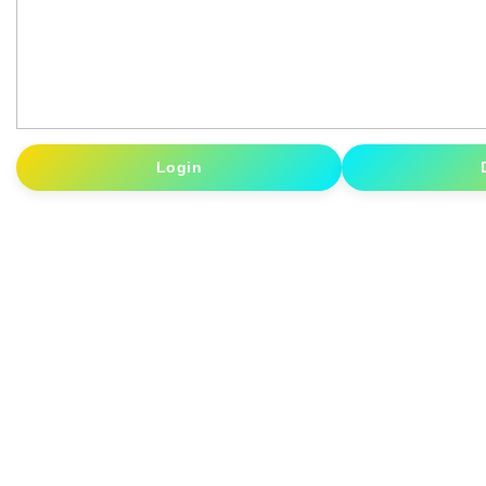
Login