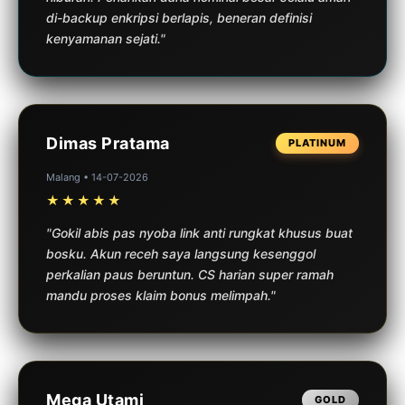
di-backup enkripsi berlapis, beneran definisi
kenyamanan sejati."
Dimas Pratama
PLATINUM
Malang • 14-07-2026
★★★★★
"Gokil abis pas nyoba link anti rungkat khusus buat
bosku. Akun receh saya langsung kesenggol
perkalian paus beruntun. CS harian super ramah
mandu proses klaim bonus melimpah."
Mega Utami
GOLD