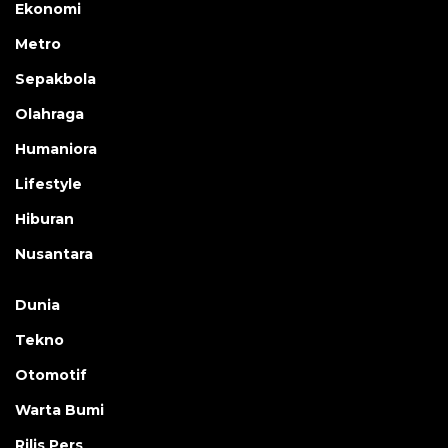
Ekonomi
Metro
Sepakbola
Olahraga
Humaniora
Lifestyle
Hiburan
Nusantara
Dunia
Tekno
Otomotif
Warta Bumi
Rilis Pers