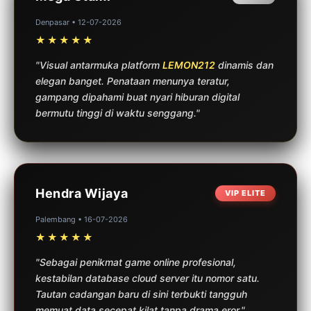
Denpasar • 12-07-2026
★★★★★
"Visual antarmuka platform
LEMON212
dinamis dan
elegan banget. Penataan menunya teratur,
gampang dipahami buat nyari hiburan digital
bermutu tinggi di waktu senggang."
Hendra Wijaya
VIP ELITE
Palembang • 16-07-2026
★★★★★
"Sebagai penikmat game online profesional,
kestabilan database cloud server itu nomor satu.
Tautan cadangan baru di sini terbukti tangguh
memuat data secepat kilat tanpa drama eror."