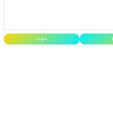
Login