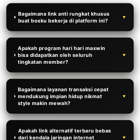
Bagaimana link anti rungkat khusus
▼
buat bosku bekerja di platform ini?
Apakah program hari hari maxwin
bisa didapatkan oleh seluruh
▼
tingkatan member?
Bagaimana layanan transaksi cepat
mendukung impian hidup nikmat
▼
style makin mewah?
Apakah link alternatif terbaru bebas
dari kendala jaringan internet
▼