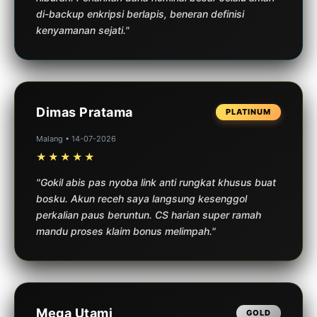
di-backup enkripsi berlapis, beneran definisi
kenyamanan sejati."
Dimas Pratama
PLATINUM
Malang • 14-07-2026
★★★★★
"Gokil abis pas nyoba link anti rungkat khusus buat
bosku. Akun receh saya langsung kesenggol
perkalian paus beruntun. CS harian super ramah
mandu proses klaim bonus melimpah."
Mega Utami
GOLD