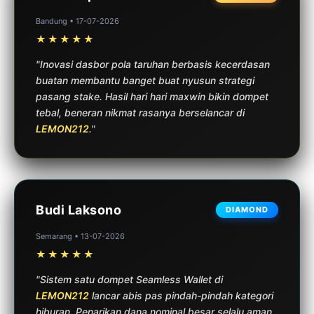
Bandung • 17-07-2026
★★★★★
"Inovasi dasbor pola taruhan berbasis kecerdasan
buatan membantu banget buat nyusun strategi
pasang stake. Hasil hari hari maxwin bikin dompet
tebal, beneran nikmat rasanya berselancar di
LEMON212
."
Budi Laksono
DIAMOND
Semarang • 13-07-2026
★★★★★
"Sistem satu dompet Seamless Wallet di
LEMON212
lancar abis pas pindah-pindah kategori
hiburan. Penarikan dana nominal besar selalu aman