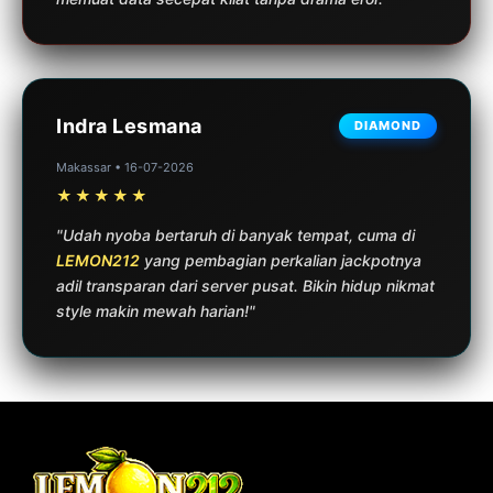
Indra Lesmana
DIAMOND
Makassar • 16-07-2026
★★★★★
"Udah nyoba bertaruh di banyak tempat, cuma di
LEMON212
yang pembagian perkalian jackpotnya
adil transparan dari server pusat. Bikin hidup nikmat
style makin mewah harian!"