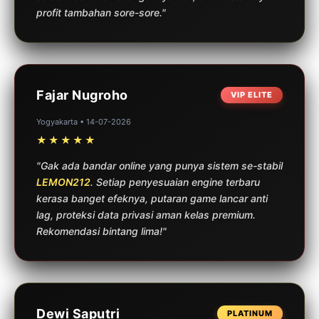
profit tambahan sore-sore."
Fajar Nugroho
VIP ELITE
Yogyakarta • 14-07-2026
★★★★★
"Gak ada bandar online yang punya sistem se-stabil
LEMON212
. Setiap penyesuaian engine terbaru
kerasa banget efeknya, putaran game lancar anti
lag, proteksi data privasi aman kelas premium.
Rekomendasi bintang lima!"
Dewi Saputri
PLATINUM