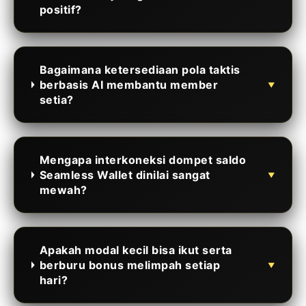
positif?
Bagaimana ketersediaan pola taktis
berbasis AI membantu member
▼
setia?
Mengapa interkoneksi dompet saldo
Seamless Wallet dinilai sangat
▼
mewah?
Apakah modal kecil bisa ikut serta
berburu bonus melimpah setiap
▼
hari?