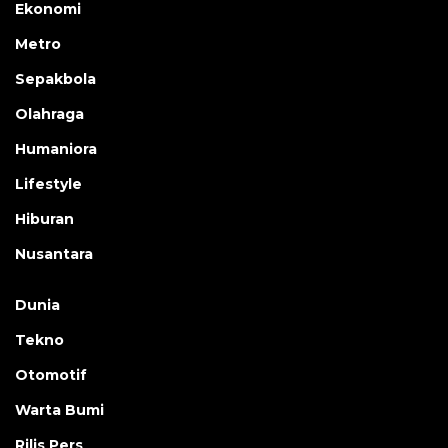
Ekonomi
Metro
Sepakbola
Olahraga
Humaniora
Lifestyle
Hiburan
Nusantara
Dunia
Tekno
Otomotif
Warta Bumi
Rilis Pers