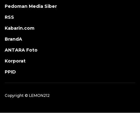
Pedoman Media Siber
RSS
Kabarin.com
BrandA
ANTARA Foto
Korporat
PPID
Copyright © LEMON212