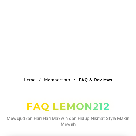
Home
Membership
FAQ & Reviews
/
/
FAQ LEMON212
Mewujudkan Hari Hari Maxwin dan Hidup Nikmat Style Makin
Mewah