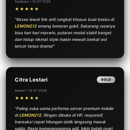
Surabaya • 15-07-2026
★★★★★
"Akses lewat link anti rungkat khusus buat bosku di
LEMON212
emang beneran gokil. Sekarang rasanya
bisa hari hari maxwin, putaran modal stabil banget
dan hidup nikmat style makin mewah berkat wd
lancar tanpa drama!"
Citra Lestari
GOLD
Medan • 16-07-2026
★★★★★
"Paling suka sama performa server premium mobile
di
LEMON212
. Ringan dibuka di HP, responsif,
transaksi cepat hitungan detik langsung masuk
saldo. Rasio kemenangannya adil, bikin betah nyari