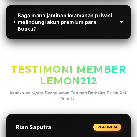
Bagaimana jaminan keamanan privasi
melindungi akun premium para
▼
Bosku?
TESTIMONI MEMBER
LEMON212
Kesaksian Nyata Pengalaman Taruhan Berkelas Dunia Anti
Rungkat
Rian Saputra
PLATINUM