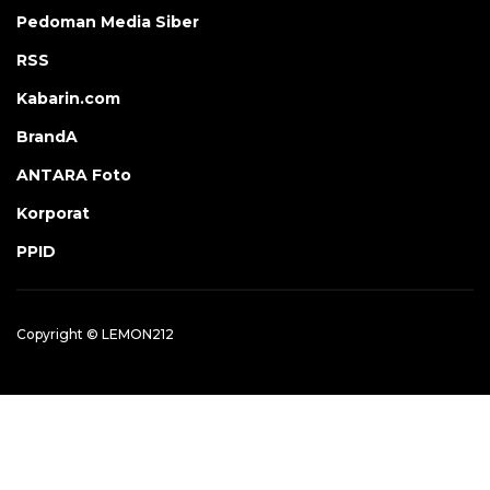
Pedoman Media Siber
RSS
Kabarin.com
BrandA
ANTARA Foto
Korporat
PPID
Copyright © LEMON212