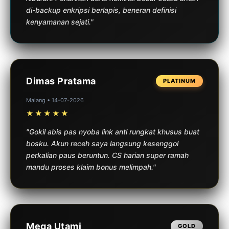
di-backup enkripsi berlapis, beneran definisi
kenyamanan sejati."
Dimas Pratama
PLATINUM
Malang • 14-07-2026
★★★★★
"Gokil abis pas nyoba link anti rungkat khusus buat
bosku. Akun receh saya langsung kesenggol
perkalian paus beruntun. CS harian super ramah
mandu proses klaim bonus melimpah."
Mega Utami
GOLD