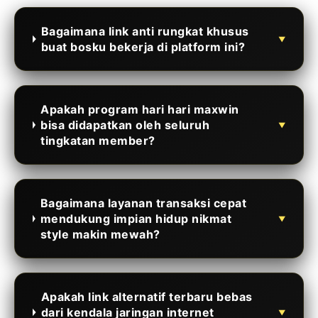
Bagaimana link anti rungkat khusus
▼
buat bosku bekerja di platform ini?
Apakah program hari hari maxwin
bisa didapatkan oleh seluruh
▼
tingkatan member?
Bagaimana layanan transaksi cepat
mendukung impian hidup nikmat
▼
style makin mewah?
Apakah link alternatif terbaru bebas
dari kendala jaringan internet
▼