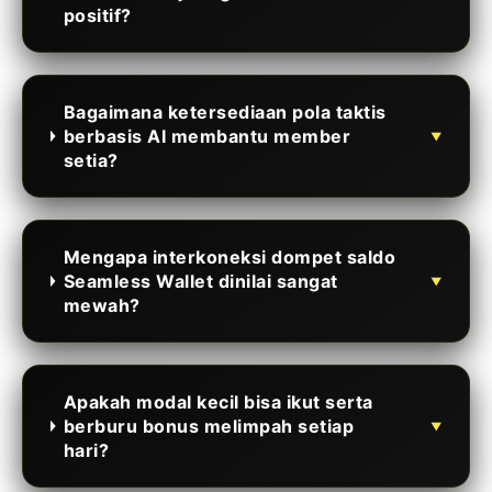
positif?
Bagaimana ketersediaan pola taktis
berbasis AI membantu member
▼
setia?
Mengapa interkoneksi dompet saldo
Seamless Wallet dinilai sangat
▼
mewah?
Apakah modal kecil bisa ikut serta
berburu bonus melimpah setiap
▼
hari?