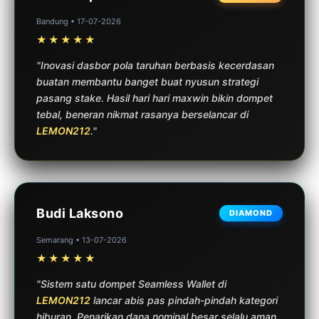
Bandung • 17-07-2026
★★★★★
"Inovasi dasbor pola taruhan berbasis kecerdasan
buatan membantu banget buat nyusun strategi
pasang stake. Hasil hari hari maxwin bikin dompet
tebal, beneran nikmat rasanya berselancar di
LEMON212
."
Budi Laksono
DIAMOND
Semarang • 13-07-2026
★★★★★
"Sistem satu dompet Seamless Wallet di
LEMON212
lancar abis pas pindah-pindah kategori
hiburan. Penarikan dana nominal besar selalu aman